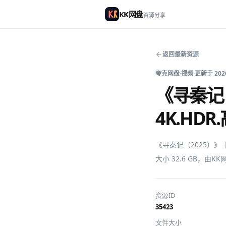
KK网盘
资源分享
返回最新资源
夸克网盘
·
视频
·
更新于
202
《寻秦记（
4K.H
《寻秦记（2025）》
大小 32.6 GB，由
资源ID
35423
文件大小