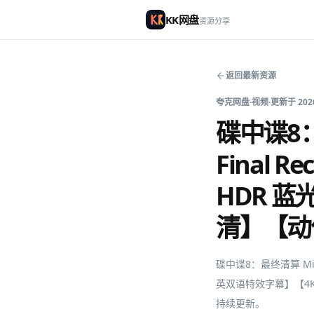
KK网盘
资源分享
返回最新资源
夸克网盘
·
视频
·
更新于
202
碟中谍8：最终
Final R
HDR 
清】【动
碟中谍8：最终清算 Missio
英双语特效字幕】【4K
持续更新。