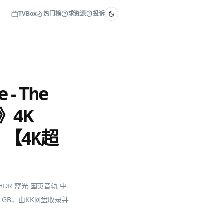
TVBox
热门榜
求资源
投诉
- The
 》4K
】【4K超
4K HDR 蓝光 国英音轨 中
 GB，由KK网盘收录并