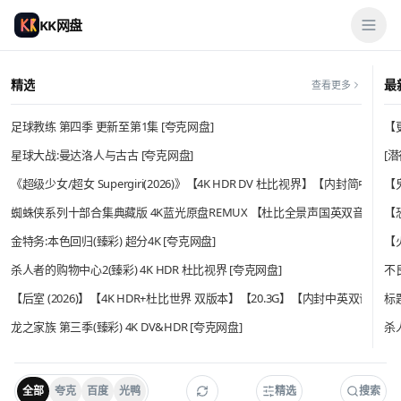
KK网盘
KK网盘资源分享
精选
最
查看更多
足球教练 第四季 更新至第1集 [夸克网盘]
【
星球大战:曼达洛人与古古 [夸克网盘]
[潜
《超级少女/超女 Supergiri(2026)》【4K HDR DV 杜比视界】【内封简中
【
蜘蛛侠系列十部合集典藏版 4K蓝光原盘REMUX 【杜比全景声国英双音轨】HDR1
【
金特务:本色回归(臻彩) 超分4K [夸克网盘]
【
杀人者的购物中心2(臻彩) 4K HDR 杜比视界 [夸克网盘]
不
【后室 (2026)】【4K HDR+杜比世界 双版本】【20.3G】【内封中英双语特
标
龙之家族 第三季(臻彩) 4K DV&HDR [夸克网盘]
杀人
全部
夸克
百度
光鸭
精选
搜索