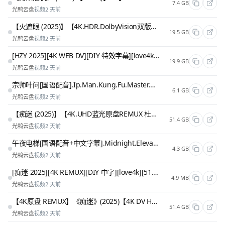
7.4 GB
光鸭云盘
视频
2 天前
【火遮眼 (2025)】【4K.HDR.DolbyVision双版本】【总大20G】【内封精校简英双语&简中特效sup字幕.精调时间轴.年糕分享】
19.5 GB
光鸭云盘
视频
2 天前
[HZY 2025][4K WEB DV][DIY 特效字幕][love4k][19.9G]
19.9 GB
光鸭云盘
视频
2 天前
宗师叶问[国语配音].Ip.Man.Kung.Fu.Master.2019.BluRay.1080p.DTS-HDMA5.1
6.1 GB
光鸭云盘
视频
2 天前
【痴迷 (2025)】【4K.UHD蓝光原盘REMUX 杜比视界】【总51.4G/只保留原声】【内封精修简英双语.简中特效sup字幕.年糕】
51.4 GB
光鸭云盘
视频
2 天前
午夜电梯[国语配音+中文字幕].Midnight.Elevator.2026.2160p.WEB-DL.H.265.HDR.DDP5.1.2
4.3 GB
光鸭云盘
视频
2 天前
[痴迷 2025][4K REMUX][DIY 中字][love4k][51.7G]
4.9 MB
光鸭云盘
视频
2 天前
【4K原盘 REMUX】《痴迷》(2025)【4K DV HDR 杜比视界】【内封中英特效字幕】【类型：爱情 / 恐怖 / 惊悚】
51.4 GB
光鸭云盘
视频
2 天前